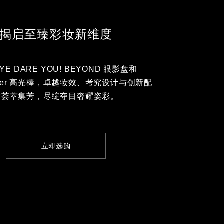
揭启至臻彩妆新维度
EYE DARE YOU! BEYOND 眼影盘和
ighter 高光棒，卓越妆效、考究设计与创新配
方荟萃集芳，尽绽夺目奢耀姿彩。
立即选购