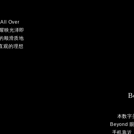
All Over
，耀映光泽即
 的顺滑质
、直观的理
Bo
本数字美
Beyon
手机靠近 N