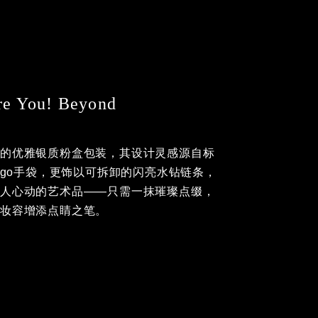
re You! Beyond
盘的优雅银质粉盒包装，其设计灵感源自标
Logo手袋，更饰以可拆卸的闪亮水钻链条，
令人心动的艺术品——只需一抹璀璨点缀，
款妆容增添点睛之笔。