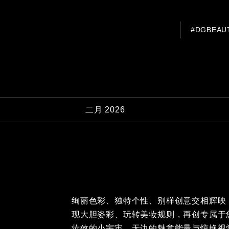
#DGBEAU
二月 2026
绚丽色彩、独特个性、别样创意交相辉映：Dolce
现大胆姿彩、玩转美妆规则，再创专属于
妆效的小宇宙，无边的魅意能量与惊艳视