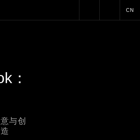
CN
Toggle dark/
ok：
创意与创
臻造