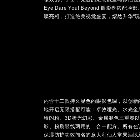
Eye Dare You! Beyond 眼影盘搭配脸
亮相，打造绝美视觉盛宴，熠然升华“玩”
内含十二款持久显色的眼影色调，以创新
地开启无限搭配可能：卓效哑光、水光金
璨闪粉、3D极光幻彩、金属混色三重奏
影、粉质眼线两用的二合一配方。所有色
保湿防护功效闻名的意大利仙人掌果油以