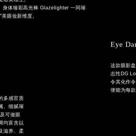
部、身体臻彩高光棒 Glazelighter 一同璀璨
美眼妆新维度。
Eye Da
这款眼影
志性DG 
令其化作
便能为每
的多感官质
属、细腻璀
以及可做眼
调均富含以
及滋养、柔