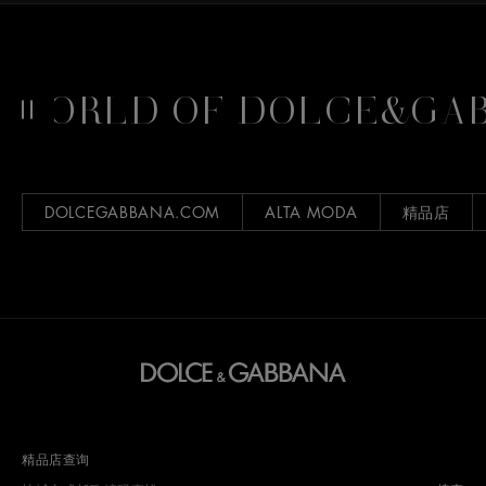
WORLD OF DOLCE&GAB
DOLCEGABBANA.COM
ALTA MODA
精品店
精品店查询