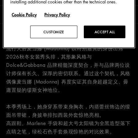
installing additional cookies other than the technical ones.
阅读时长0分钟
三月 2026
Cookie Policy
Privacy Policy
CUSTOMIZE
ACCEPT ALL
2026年2月28日 米兰
流行天后麦当娜 (Madonna) 以特别嘉宾的身份出席
2026秋冬女装秀头排，其形象风格与
Dolce&Gabbana 品牌精髓深度契合，并与品牌两位设
计师保有长久、深厚的密切联系。通过这个契机，风格
偶像麦当娜 (Madonna) 再度实证其自身超越定义、毋
庸置疑的缪斯女神地位。
本季秀场上，她身穿系带束身胸衣，内搭蕾丝饰边的缎
面吊带裙，身披单排扣西装外套惊艳亮相。
高跟鞋、Marlene 手袋和超大号太阳镜为全黑造型落下
点睛之笔，绿松石色手套焕现惊艳的对比效果。