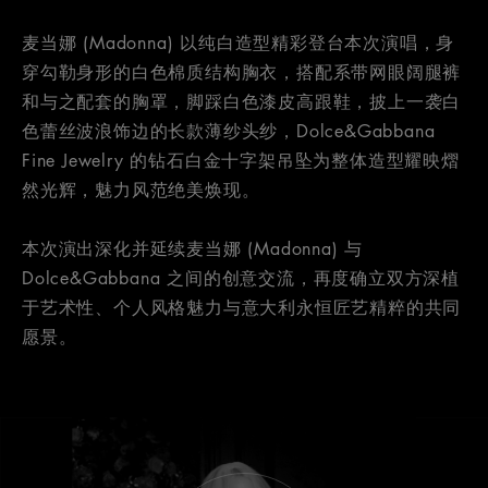
麦当娜 (Madonna) 以纯白造型精彩登台本次演唱，身
穿勾勒身形的白色棉质结构胸衣，搭配系带网眼阔腿裤
和与之配套的胸罩，脚踩白色漆皮高跟鞋，披上一袭白
色蕾丝波浪饰边的长款薄纱头纱，Dolce&Gabbana
Fine Jewelry 的钻石白金十字架吊坠为整体造型耀映熠
然光辉，魅力风范绝美焕现。
本次演出深化并延续麦当娜 (Madonna) 与
Dolce&Gabbana 之间的创意交流，再度确立双方深植
于艺术性、个人风格魅力与意大利永恒匠艺精粹的共同
愿景。