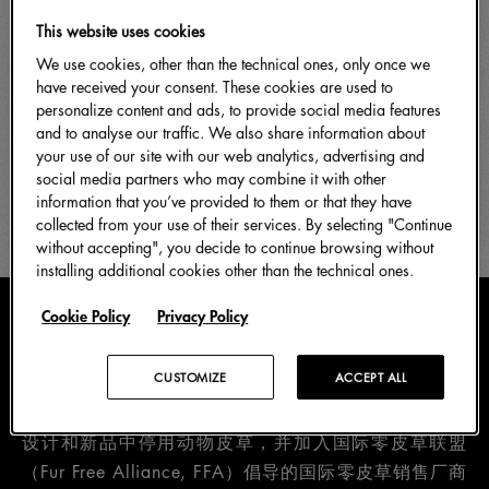
This website uses cookies
We use cookies, other than the technical ones, only once we
have received your consent. These cookies are used to
personalize content and ads, to provide social media features
and to analyse our traffic. We also share information about
your use of our site with our web analytics, advertising and
social media partners who may combine it with other
information that you’ve provided to them or that they have
collected from your use of their services. By selecting "Continue
without accepting", you decide to continue browsing without
installing additional cookies other than the technical ones.
Cookie Policy
Privacy Policy
零皮草政策概况
CUSTOMIZE
ACCEPT ALL
Dolce&Gabbana宣布从n2022年1月起，在品牌系列
设计和新品中停用动物皮草，并加入国际零皮草联盟
（Fur Free Alliance, FFA）倡导的国际零皮草销售厂商