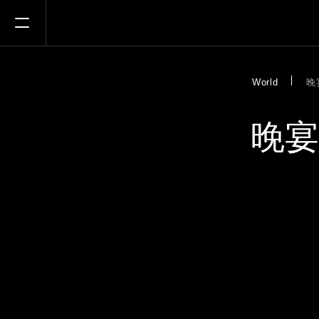
Open Menu
World
晚
晚宴