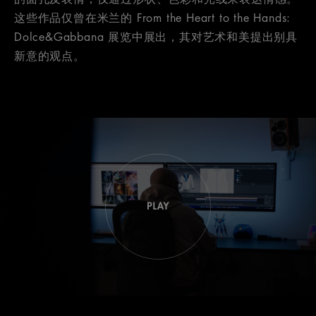
这些作品仅曾在米兰的 From the Heart to the Hands:
Dolce&Gabbana 展览中展出，其对艺术和美提出别具
新意的观点。
灵感
来源
颂扬
Dal
Fatto A
Cuore
沉浸
Mano（匠
alle
式空
人匠
心）手
Mani:
间
工制作
Dolce&