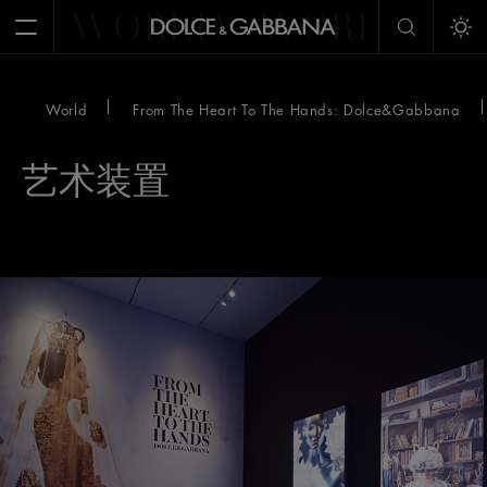
WORLD
WORLD
W
Open Menu
Tog
World
From The Heart To The Hands: Dolce&Gabbana
艺术装置