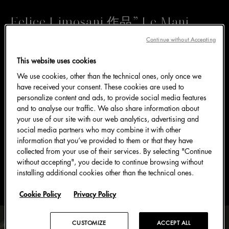
Felice Limosani 作品”
Le Mani
dell’Umanità”
Continue without Accepting
This website uses cookies
We use cookies, other than the technical ones, only once we
国际知名艺术家 Felice Limosani 为数字人文学领域的
have received your consent. These cookies are used to
创新者与专家。
personalize content and ads, to provide social media features
其装置艺术作品 Le Mani dell’Umanità（《人类之
and to analyse our traffic. We also share information about
手》）于 Institute of Contemporay Art Miami 展出，
your use of our site with our web analytics, advertising and
social media partners who may combine it with other
通过赋予双手超越物质形态的深刻寓意，触及人类灵魂
information that you’ve provided to them or that they have
深处。这场流露诗意与灵性的体验引人深思手势的真实
collected from your use of their services. By selecting "Continue
性，以及人类行为对世界的影响。
without accepting", you decide to continue browsing without
installing additional cookies other than the technical ones.
Cookie Policy
Privacy Policy
CUSTOMIZE
ACCEPT ALL