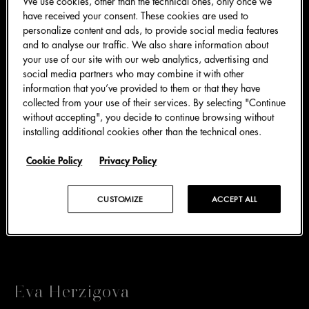
We use cookies, other than the technical ones, only once we
have received your consent. These cookies are used to
personalize content and ads, to provide social media features
and to analyse our traffic. We also share information about
your use of our site with our web analytics, advertising and
Irina Shayk
social media partners who may combine it with other
information that you’ve provided to them or that they have
collected from your use of their services. By selecting "Continue
without accepting", you decide to continue browsing without
Irina Shayk 的泡泡袖缎面袖口网纱裙秀场造型独具特
installing additional cookies other than the technical ones.
色，腰部以缎面燕尾服腰封紧束，三角形薄纱胸衣采用
尚蒂伊蕾丝绣花饰面，搭配缎面裤裙，在网纱裙下若隐
Cookie Policy
Privacy Policy
若现。整体造型搭配一双 T 型凉鞋，增添点睛之笔。
CUSTOMIZE
ACCEPT ALL
@irinashayk
Eva Herzigova