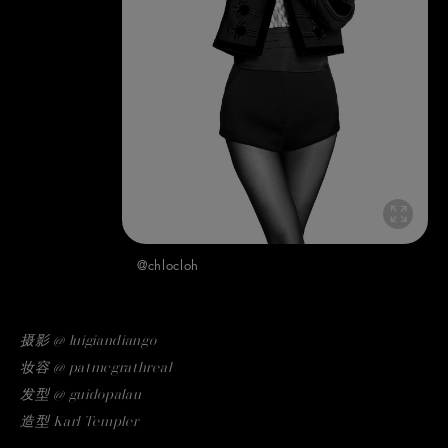
@chlocloh
摄影 @ luigiandiango
妆容 @ patmcgrathreal
发型 @ guidopalau
造型 Karl Templer