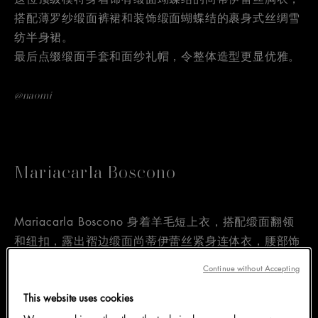
搭配薄罗纱缎面裤裙和装饰缎面蝴蝶结的裹身式丝绸雪
纺半身裙。
最后点缀缎面手套和面纱礼帽，令整体造型更显优雅。
@naomi
Mariacarla Boscono
Mariacarla Boscono 身着羊毛短上衣，搭配缎面翻领
和纽扣，露出褶边缎面尚蒂伊蕾丝紧身连体衣，腰部饰
有蝴蝶结。配饰包括缎面手套、单肩包和缎面 T 型凉
Continue without Accepting
鞋，令整体造型更显完美。
This website uses cookies
@mariacarlaboscono