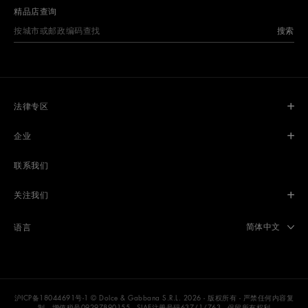
精品店查询
搜索
法律专区
企业
联系我们
关注我们
Select langua
简体中文
语言
沪ICP备18044691号-1
© Dolce & Gabbana S.R.L. 2026 - 版权所有 - 严禁任何内容复
制。增值税号09297890155 - SIAE注册号码637/1/763 - 保留所有权利