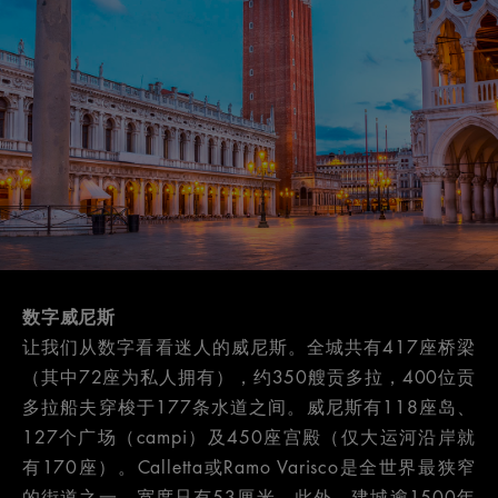
数字威尼斯
让我们从数字看看迷人的威尼斯。全城共有417座桥梁
（其中72座为私人拥有），约350艘贡多拉，400位贡
多拉船夫穿梭于177条水道之间。威尼斯有118座岛、
127个广场（campi）及450座宫殿（仅大运河沿岸就
有170座）。Calletta或Ramo Varisco是全世界最狭窄
的街道之一，宽度只有53厘米。此外，建城逾1500年