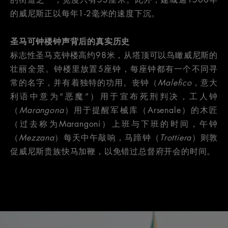
的威尼斯正以每年1-2毫米的速度下沉。
圣马可钟楼钟声背后的真实历史
标志性圣马克钟楼高约98米，从塔顶可以鸟瞰威尼斯的
壮丽全景。钟楼里放置5座钟，每座钟都有一个不同寻
常的名字，并有着独特的功用。丧钟（
Malefico
，意大
利语中意为“恶魔”）用于宣布死刑判决，工人钟
（
Marangona
）用于提醒军械库（Arsenale）的木匠
（过去称为Marangoni）上班与下班的时间，午钟
（
Mezzana
）每天中午敲响，马蹄钟（
Trottiera
）则敦
促威尼斯贵族快马加鞭，以免错过总督府开会的时间。