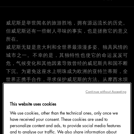
威尼斯是举世闻名的旅游胜地，拥有源远流长的历史。
但威尼斯还有一些耐人寻味的事实，也是拯救它的意义
所在。
威尼斯无疑是意大利和全世界最浪漫多姿、独具风情的
城市之一。不幸的是，其独特性也使它的命运岌岌可
危，气候变化和其他因素导致曾经的威尼斯共和国不断
下沉。为避免这座水上明珠成为欧洲的亚特兰蒂斯，全
世界正携手合作，寻求保护威尼斯的方法。从摩西水坝
计划到纽约“拯救威尼斯舞会”（Save Venice Ball）等
Continue without Accepting
筹款活动，大家齐心协力，积极行动。威尼斯以独树一
帜的建筑、运河、桥梁、狂欢节及明星云集的电影节而
This website uses cookies
闻名，但除了这些享誉世界的景点外，威尼斯的魅力不
We use cookies, other than the technical ones, only once we
have received your consent. These cookies are used to
止于此。除了众所周知的原因，我们的研究揭示拯救威
personalize content and ads, to provide social media features
尼斯的更多理由。
and to analyse our traffic. We also share information about