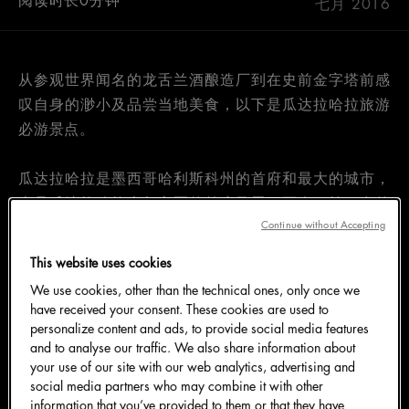
阅读时长0分钟
七月 2016
从参观世界闻名的龙舌兰酒酿造厂到在史前金字塔前感
叹自身的渺小及品尝当地美食，以下是瓜达拉哈拉旅游
必游景点。
瓜达拉哈拉是墨西哥哈利斯科州的首府和最大的城市，
也是瓜达拉哈拉大都市区的首府及墨西哥人口第二多的
地区（仅次于墨西哥城）。
Continue without Accepting
This website uses cookies
精致迷人的瓜达拉哈拉是墨西哥文化中心，被大多数人
We use cookies, other than the technical ones, only once we
视为墨西哥街头音乐（mariachi）的故乡，举办众多大
have received your consent. These cookies are used to
型文化活动，例如瓜达拉哈拉国际电影节、瓜达拉哈拉
personalize content and ads, to provide social media features
and to analyse our traffic. We also share information about
国际图书博览会及全球知名的文化活动，吸引大量国际
your use of our site with our web analytics, advertising and
游客。2015年，瓜达拉哈拉被选为“美洲文化之都”。
social media partners who may combine it with other
瓜达拉哈拉也是体育中心，是墨西哥最受欢迎的足球俱
information that you’ve provided to them or that they have