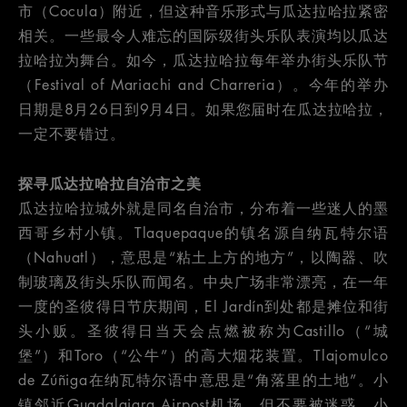
市（Cocula）附近，但这种音乐形式与瓜达拉哈拉紧密
相关。一些最令人难忘的国际级街头乐队表演均以瓜达
拉哈拉为舞台。如今，瓜达拉哈拉每年举办街头乐队节
（Festival of Mariachi and Charreria）。今年的举办
日期是8月26日到9月4日。如果您届时在瓜达拉哈拉，
一定不要错过。
探寻瓜达拉哈拉自治市之美
瓜达拉哈拉城外就是同名自治市，分布着一些迷人的墨
西哥乡村小镇。Tlaquepaque的镇名源自纳瓦特尔语
（Nahuatl），意思是“粘土上方的地方”，以陶器、吹
制玻璃及街头乐队而闻名。中央广场非常漂亮，在一年
一度的圣彼得日节庆期间，El Jardín到处都是摊位和街
头小贩。圣彼得日当天会点燃被称为Castillo（“城
堡”）和Toro（“公牛”）的高大烟花装置。Tlajomulco
de Zúñiga在纳瓦特尔语中意思是“角落里的土地”。小
镇邻近Guadalajara Airpost机场，但不要被迷惑，小