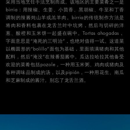
采用当地烹饪手法烹制而成。该地区的主要菜肴之一是
birria：用辣椒、生姜、小茴香、黑胡椒、牛至和丁香
调制的辣酱炖山羊或羔羊肉。birria的传统制作方法是
将肉和香料包裹在龙舌兰叶中坑烤，然后与切碎的洋
葱、酸橙和玉米饼一起盛在碗中。Tortas ahogadas，
字面意思是“淹死的三明治”，也绝对值得一试。这道菜
以椭圆形的“bolillo”面包为基础，里面填满猪肉和其他
配料，然后“淹没”在辣番茄酱中。瓜达拉哈拉其他备受
欢迎的菜肴包括pozole，一种用玉米粥、鸡肉或猪肉及
各种调味品制成的汤，以及pipián，一种用花生、南瓜
和芝麻制成的酱汁。别忘了龙舌兰酒。