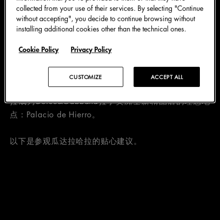
乐部瓜达拉哈拉竞技俱乐部（C.D Guadalajara）的所
collected from your use of their services. By selecting "Continue
without accepting", you decide to continue browsing without
在地。其Arena Coliseo体育馆是热门摔跤表演场馆，
installing additional cookies other than the technical ones.
曾在2011年举办泛美运动会（Pan American
Games）。
Cookie Policy
Privacy Policy
市中心令人惊叹的建筑、城外的古老废墟、壮丽的龙舌
CUSTOMIZE
ACCEPT ALL
兰景观，以及精致考究的烹饪和文学传统，使瓜达拉哈
拉成为Dolce&Gabbana拉丁美洲全新精品店的理想地
点：Palacio de Hierro。
以下是参观瓜达拉哈拉的贴心建议。