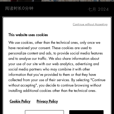
阅读时长0分钟
七月 2024
Continue without Accepting
坐落于地中海的撒丁岛不仅拥有迷人的景致，更是古老
This website uses cookies
传统的守护者，往昔与当下在这里完美融合。手工艺的
We use cookies, other than the technical ones, only once we
传承，传统民俗的延续，对美食的尊崇——撒丁岛文化
have received your consent. These cookies are used to
的点点滴滴，都勾勒出滋味丰富的风味故事。
personalize content and ads, to provide social media features
Dolce&Gabbana 在 Alta Moda 女装高级定制系列、
and to analyse our traffic. We also share information about
your use of our site with our web analytics, advertising and
Alta Sartoria 男装高级定制系列 和 Alta Gioielleria 高
social media partners who may combine it with other
级珠宝系列作品中以独到的审美叙事描绘了这片梦幻之
information that you’ve provided to them or that they have
地丰富的文化血统。
collected from your use of their services. By selecting "Continue
without accepting", you decide to continue browsing without
installing additional cookies other than the technical ones.
La Parata di Sant’Efisio
Cookie Policy
Privacy Policy