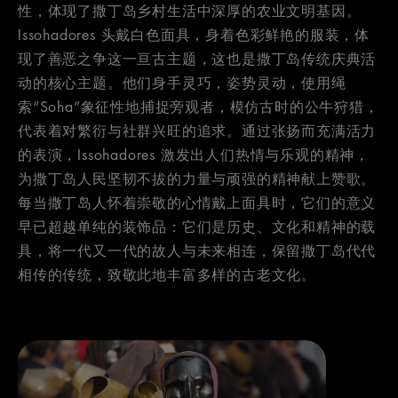
性，体现了撒丁岛乡村生活中深厚的农业文明基因。
Issohadores 头戴白色面具，身着色彩鲜艳的服装，体
现了善恶之争这一亘古主题，这也是撒丁岛传统庆典活
动的核心主题。他们身手灵巧，姿势灵动，使用绳
索“Soha”象征性地捕捉旁观者，模仿古时的公牛狩猎，
代表着对繁衍与社群兴旺的追求。通过张扬而充满活力
的表演，Issohadores 激发出人们热情与乐观的精神，
为撒丁岛人民坚韧不拔的力量与顽强的精神献上赞歌。
每当撒丁岛人怀着崇敬的心情戴上面具时，它们的意义
早已超越单纯的装饰品：它们是历史、文化和精神的载
具，将一代又一代的故人与未来相连，保留撒丁岛代代
相传的传统，致敬此地丰富多样的古老文化。