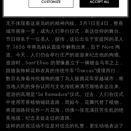
CUSTOMIZE
ACCEPT ALL
在这片土地的众多文化瑰宝中，卡利亚里的 Sant’Efisio
节格外耀眼，其悠久的历史、灵性的底色、丰厚的传统
无不体现着这座岛屿的精神内核。5月1日至4日，整座
城市摇身一变，成为人们举行仪式，表达信仰的舞台。
节日得名于一位圣人，据传，这位出生于安提阿的圣人
于 1656 年将岛屿从瘟疫中解救出来，后于 Nora 殉
道。今天，人们仍会举行庄严的巡游来纪念他的殉难。
巡游时，Sant’Efisio 的塑像矗立于一辆镀金马车之上，
跟随装饰鲜花和农具的传统牛车“Traccas”缓缓而行，
数百名身着传统服饰的撒丁岛人簇拥花车穿越城市，将
当地人民的身份认同与文化传统淋漓尽致地表达出来。
巡游的高潮是“Sa Ramadura”仪式。过去，人们在仪式
中使用芳香植物铺就道路，而如今，花瓣代替了植物，
将巡游路径化作一片花海，仿佛一张充满芬芳生机的绝
美地毯，纪念圣徒走过的道路。
这样的庆祝活动不仅是对信念的礼赞，更生动地表达了