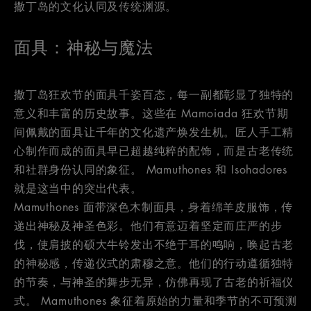
撒丁岛的文化认同及传统渊源。
面具：神秘与魔法
撒丁岛狂欢节的面具千姿百态，每一副都彰显了独特的
意义和丰富的历史故事。这些在 Mamoiada 狂欢节期
间佩戴的面具让千年的文化遗产焕发生机。匠人手工精
心制作而成的面具早已超越纯粹的配饰，而是古老传统
和社群身份认同的象征。 Mamuthones 和 Isohadores
就是这当中的突出代表。
Mamuthones 面带深色木制面具，身着绵羊皮服饰，传
递出神秘及神圣色彩。他们有意迈着坚定而庄严的步
伐，使肩披的硕大牛铃发出不绝于耳的鸣响，唤起古老
的神秘感，传递仪式的肃穆之意。他们的行动遵循独特
的节奏，与神圣的舞步无异，仿佛再现了古老的祈福仪
式。 Mamuthones 象征着原始的力量和季节的不可预测