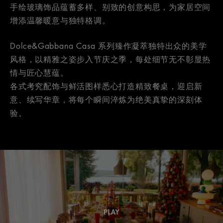
手绘玻璃饰品蕴蓄多样、别致的创意构思，为家居空间
增添温馨暖意与独特格调。
Dolce&Gabbana Casa 系列臻作凝萃独特出众的美学
风格，以精雅之姿步入节庆之季，每处细节无不彰显热
情与匠心慧蕴。
各式考究配饰与鲜活图样悉心打造精致餐桌，迎启新
意、续写华章，将每个瞬间淬炼为绝美真挚的深刻体
验。