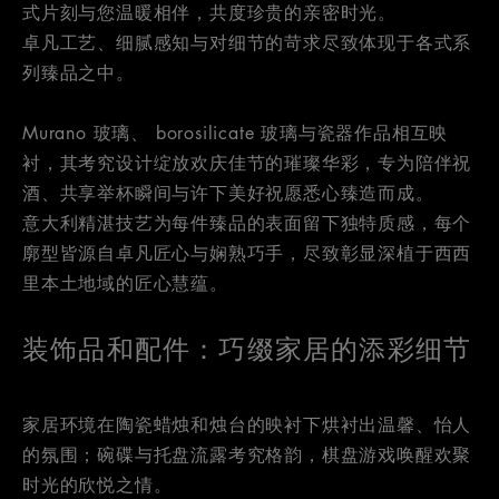
式片刻与您温暖相伴，共度珍贵的亲密时光。
卓凡工艺、细腻感知与对细节的苛求尽致体现于各式系
列臻品之中。
Murano 玻璃、 borosilicate 玻璃与瓷器作品相互映
衬，其考究设计绽放欢庆佳节的璀璨华彩，专为陪伴祝
酒、共享举杯瞬间与许下美好祝愿悉心臻造而成。
意大利精湛技艺为每件臻品的表面留下独特质感，每个
廓型皆源自卓凡匠心与娴熟巧手，尽致彰显深植于西西
里本土地域的匠心慧蕴。
装饰品和配件：巧缀家居的添彩细节
家居环境在陶瓷蜡烛和烛台的映衬下烘衬出温馨、怡人
的氛围；碗碟与托盘流露考究格韵，棋盘游戏唤醒欢聚
时光的欣悦之情。