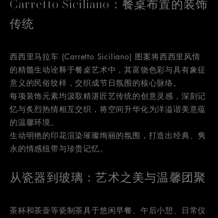
Carretto Siciliano：餐桌布置的装饰
传统
西西里马拉车 (Carretto Siciliano) 图案将西西里风情
的精髓生动诠释于餐桌艺术中，其富饶色彩与具有象征
意义的民俗纹样，交织成节日氛围的核心脉络。
每项装饰元素均汲取精湛匠艺传统的创意灵感，深刻记
忆与炙烈热情相互交织，将空间升华化为洋溢谐美意蕴
的温馨环境。
生动明艳的印花渲染璀璨绚丽的氛围，打造出经典、隽
永的情感纽带与珍贵记忆。
从瓷器到玻璃：艺术之美与温馨团聚
茶杯和茶壶等瓷制茶具于悠闲早餐、午后小憩、日常仪