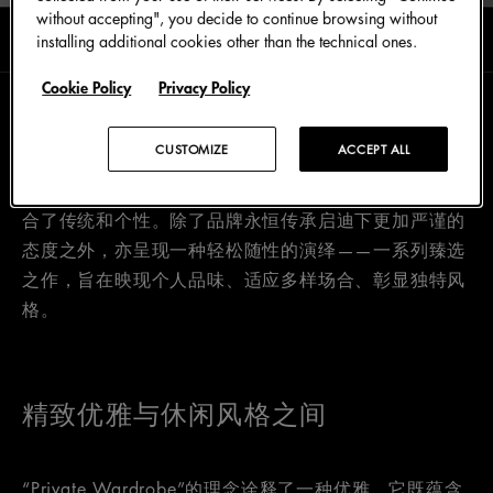
without accepting", you decide to continue browsing without
阅读时长0分钟
九月 2025
installing additional cookies other than the technical ones.
Cookie Policy
Privacy Policy
Dolce&Gabbana的标志性符号塑造出一个以和谐对比
CUSTOMIZE
ACCEPT ALL
为特色的完整衣橱，每一件作品皆成为无限剪裁工艺的
表达，每件单品都映射对经典优雅的现代诠释，完美融
合了传统和个性。除了品牌永恒传承启迪下更加严谨的
态度之外，亦呈现一种轻松随性的演绎——一系列臻选
之作，旨在映现个人品味、适应多样场合、彰显独特风
格。
精致优雅与休闲风格之间
“Private Wardrobe”的理念诠释了一种优雅，它既蕴含