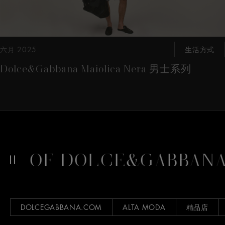
六月 2025
生活方式
Dolce&Gabbana Maiolica Nera 男士系列
D OF DOLCE&GABBANA
DOLCEGABBANA.COM
ALTA MODA
精品店