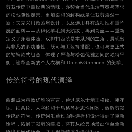
剪裁传统中最经典的韵味，亦契合当代生活节奏与需求
的松弛随性愿景。更加柔和的解构线条让裁剪焕然一
新：夹克采用微落肩设计，以及选用具有流动性和垂坠
感的面料——从毡化羊毛到天鹅绒，再到真丝——重新
定义了穿着体验。双排扣西装是本系列的主角，展现出
其非凡的多功能性，既可与工装裤搭配，也可与更正式
的褶裥款式组合，体现了严谨与松弛优雅之间的独特平
衡，诠释全新的个人衣橱和 Dolce&Gabbana 的美学。
传统符号的现代演绎
西装成为精致优雅的宣言，通过威尔士亲王格纹、粗花
呢、细条纹、人字纹和千鸟格等标志性图案，致敬剪裁
传统的符号。传统词汇通过面料选择和设计得到了重新
诠释，拓展了裁剪的疆域，将其从经典场景延伸至全新
语境和当代场合，并以创新特质为设计标记。