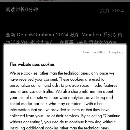
阅读时长0分钟
六月 2024
全新 Dolce&Gabbana 2024 秋冬 Maiolica 系列以精
致活泼的色彩成为焦点，在夏季点亮型男潮女的衣橱。
经典印花搭配活泼雅致的色彩，精裁廓形描摹不拘一格
Continue without Accepting
的优雅，涵盖男装、女装和童装，为各个年龄段人群打
This website uses cookies
造一系列独特的精选单品。以无法拒绝的生动魅力，让
We use cookies, other than the technical ones, only once we
人畅快拥抱夏日清新，大方展现独特格调。
have received your consent. These cookies are used to
personalize content and ads, to provide social media features
and to analyse our traffic. We also share information about
your use of our site with our web analytics, advertising and
Maiolica 女装系列
social media partners who may combine it with other
information that you’ve provided to them or that they have
collected from your use of their services. By selecting "Continue
全新柠檬黄色调为 Maiolica 女装系列带来大胆、活泼
without accepting", you decide to continue browsing without
installing additional cookies other than the technical ones.
而不失柔美的格调。轻盈的面料碰撞多样的质感，兼具