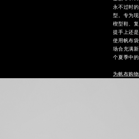
永不过时
型。专为
楔型鞋、
提手上还
使用帆布
场合充满新
个夏季中
为帆布购