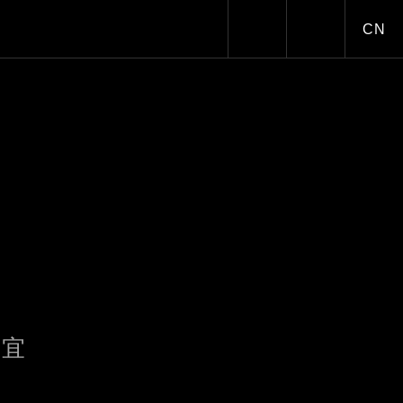
WORLD
WORLD
CN
Toggle dark/
皆宜