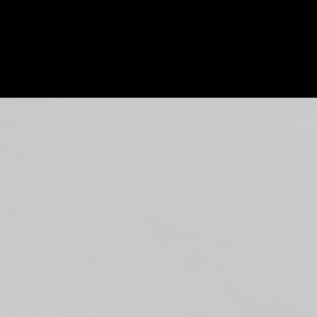
 without Accepting
ent. These
d to analyse
cs,
t you’ve
ing "Continue
kies other