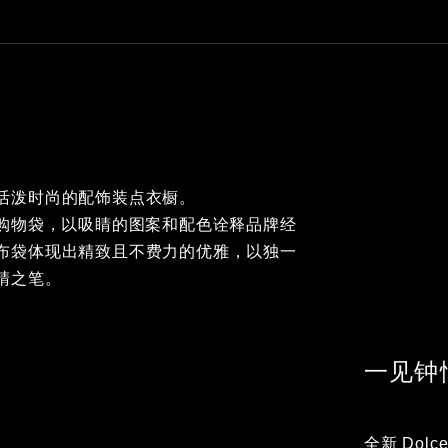
活泼时尚的配饰装点衣橱。
定帆布购物袋，以吸睛的图案和配色诠释品牌经
布袋体现出精致且不费力的优雅，以独一
睛之笔。
一见钟
全新 Dol