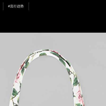
#流行趋势
Continue
te uses cookies
kies, other than the technical ones, only once we have received your cons
e used to personalize content and ads, to provide social media features an
c. We also share information about your use of our site with our web analyti
g and social media partners who may combine it with other information tha
o them or that they have collected from your use of their services. By select
cepting", you decide to continue browsing without installing additional coo
chnical ones.
olicy
Privacy Policy
CUSTOMIZE
ACCEPT ALL