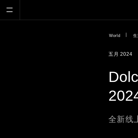
WORLD
WORL
Open Menu
World
生
五月 2024
Dol
20
全新线