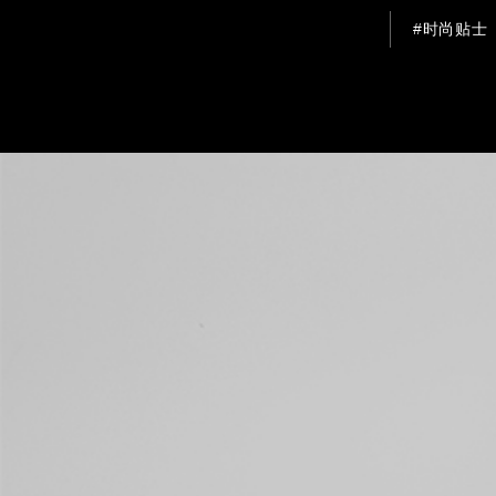
#时尚贴士
This websi
We use coo
cookies ar
our traffi
advertisin
provided t
without ac
than the te
Cookie P