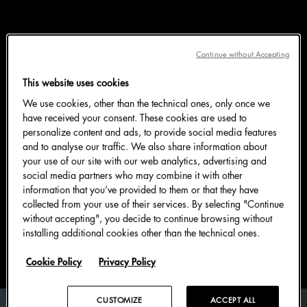
Continue without Accepting
“热爱空间，感受空间，改造空间。这
是帮助您赋予住家专属个性的重要品
This website uses cookies
We use cookies, other than the technical ones, only once we
质。”
have received your consent. These cookies are used to
personalize content and ads, to provide social media features
and to analyse our traffic. We also share information about
your use of our site with our web analytics, advertising and
Samah的家不单是住所，更是她个性特质的延申。一间
social media partners who may combine it with other
高雅现代、面朝大海的公寓，从迪拜码头远眺地平线。
information that you’ve provided to them or that they have
华美的大理石、玻璃和水晶，为朴素简约的墙壁营造出
collected from your use of their services. By selecting "Continue
without accepting", you decide to continue browsing without
精致和谐感。这间前卫的设计杰作被阳光照得通亮，笼
installing additional cookies other than the technical ones.
罩在中东的隽永魅力之下。
Cookie Policy
Privacy Policy
CUSTOMIZE
ACCEPT ALL