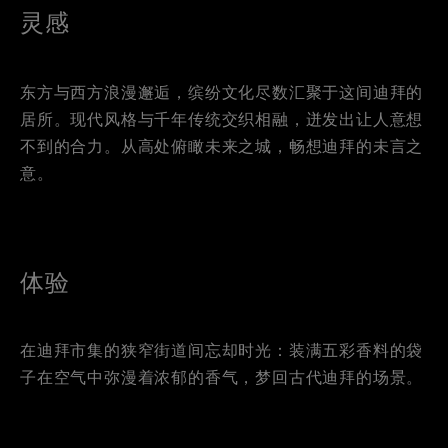
灵感
东方与西方浪漫邂逅，缤纷文化尽数汇聚于这间迪拜的
居所。现代风格与千年传统交织相融，迸发出让人意想
不到的合力。从高处俯瞰未来之城，畅想迪拜的未言之
意。
体验
在迪拜市集的狭窄街道间忘却时光：装满五彩香料的袋
子在空气中弥漫着浓郁的香气，梦回古代迪拜的场景。