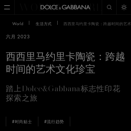
WORLD
WORLD
W
Open Menu
Tog
World
生活方式
西西里马约里卡陶瓷：跨越时间的艺
六月 2023
西西里马约里卡陶瓷：跨越
时间的艺术文化珍宝
踏上Dolce&Gabbana标志性印花
探索之旅
#时尚贴士
#流行趋势