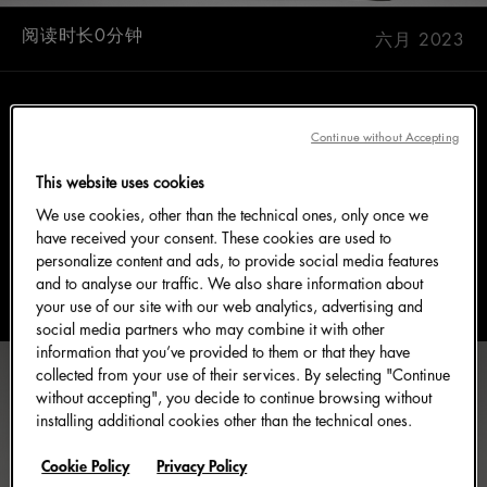
阅读时长0分钟
六月 2023
极尽奢华的设计从丰富的意大利文化历史典藏汲取灵
Continue without Accepting
感。马约里卡蓝和品红色图案在Dolce&Gabbana系列
This website uses cookies
中反复出现，为设计作品增添了一抹生动的地中海风
We use cookies, other than the technical ones, only once we
情。
have received your consent. These cookies are used to
personalize content and ads, to provide social media features
and to analyse our traffic. We also share information about
your use of our site with our web analytics, advertising and
social media partners who may combine it with other
information that you’ve provided to them or that they have
collected from your use of their services. By selecting "Continue
without accepting", you decide to continue browsing without
installing additional cookies other than the technical ones.
Cookie Policy
Privacy Policy