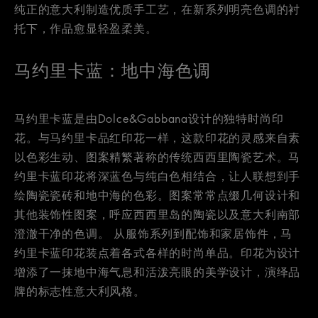
纯正的意大利制造优质手工艺，在新系列明亮色调的衬
托下，作品愈显轻盈柔美。
马约里卡蓝：地中海色调
马约里卡蓝是由Dolce&Gabbana设计的独特时尚印
花。与马约里卡品红印花一样，这款印花的灵感来自素
以色彩生动、图案精繁著称的传统西西里陶瓷艺术。马
约里卡蓝印花将深蓝色与纯白色相结合，让人联想到手
绘陶瓷瓷砖和地中海的色彩。图案常常点缀几何设计和
其他装饰性图案，呼应西西里岛的陶瓷以及意大利南部
澄澈干净的色调。 从服饰系列到配饰和家居饰件，马
约里卡蓝印花装点着各式各样的时尚单品。印花为设计
增添了一抹地中海气息和活泼亮眼的美学设计，演绎品
牌的标志性意大利风格。