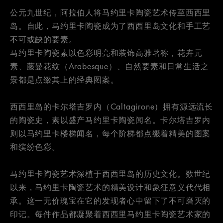
公元九世纪，阿拉伯人将马约里卡陶瓷艺术传至西西里
岛。自此，马约里卡陶瓷成为了西西里岛文化和手工艺
不可或缺的要素。
马约里卡陶瓷素以色彩明亮和装饰高雅著称，花卉元
素、藤曼花纹（Arabesque）、自然要素和日常生活之
景都是点缀其上的经典图案。
西西里岛的卡尔塔吉罗内（Caltagirone）拥有源远流长
的陶瓷史，素以盛产马约里卡陶瓷闻名。卡尔塔吉罗内
则以马约里卡楼梯闻名，每个阶梯都点缀着精美的图案
和缤纷色彩。
马约里卡陶瓷艺术深植于西西里岛的历史文化。数世纪
以来，马约里卡陶瓷艺术的精美设计和象征意义代代相
承。这一无价瑰宝在它的发现者心中留下了不可磨灭的
印记。每件作品都凝聚着西西里马约里卡陶瓷艺术家的