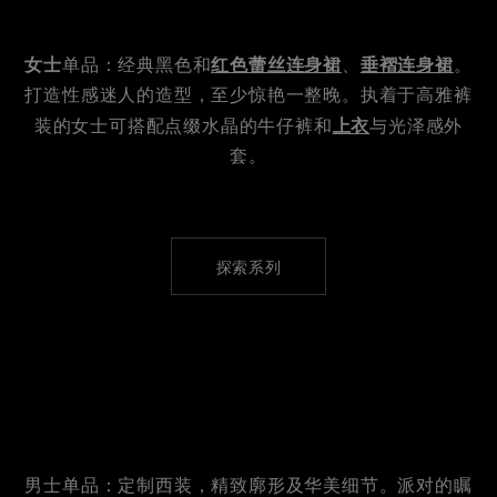
女士
红色蕾丝连身裙
垂褶连身裙
单品：经典黑色和
、
。
打造性感迷人的造型，至少惊艳一整晚。执着于高雅裤
上衣
装的女士可搭配点缀水晶的牛仔裤和
与光泽感外
套。
探索系列
男士单品：定制西装，精致廓形及华美细节。派对的瞩