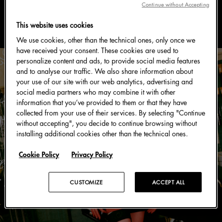
#时尚贴士
Continue without Accepting
This website uses cookies
We use cookies, other than the technical ones, only once we
have received your consent. These cookies are used to
personalize content and ads, to provide social media features
and to analyse our traffic. We also share information about
your use of our site with our web analytics, advertising and
social media partners who may combine it with other
information that you’ve provided to them or that they have
collected from your use of their services. By selecting "Continue
without accepting", you decide to continue browsing without
installing additional cookies other than the technical ones.
Cookie Policy
Privacy Policy
CUSTOMIZE
ACCEPT ALL