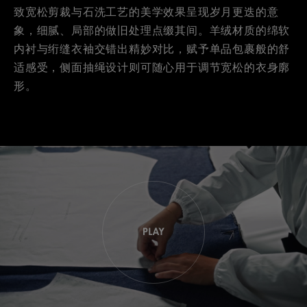
致宽松剪裁与石洗工艺的美学效果呈现岁月更迭的意
象，细腻、局部的做旧处理点缀其间。羊绒材质的绵软
内衬与绗缝衣袖交错出精妙对比，赋予单品包裹般的舒
适感受，侧面抽绳设计则可随心用于调节宽松的衣身廓
形。