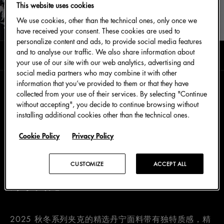
This website uses cookies
We use cookies, other than the technical ones, only once we
have received your consent. These cookies are used to
personalize content and ads, to provide social media features
and to analyse our traffic. We also share information about
阅读时长0分钟
一月 2026
your use of our site with our web analytics, advertising and
social media partners who may combine it with other
information that you’ve provided to them or that they have
collected from your use of their services. By selecting "Continue
Dolce&Gabbana 的设计臻作精妙融蕴 Fatto a Mano
without accepting", you decide to continue browsing without
匠人匠心的品牌核心：精选上乘材质、对廓形的考究、
installing additional cookies other than the technical ones.
将创意巧思与严谨精神交相凝粹，为设计创作注入独特
Cookie Policy
Privacy Policy
生命力，全情演绎每处细节。
CUSTOMIZE
ACCEPT ALL
丹宁夹克
2025 秋冬系列夹克的精选丹宁面料带有独特质感，精