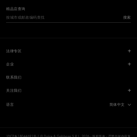
精品店查询
搜索
法律专区
企业
联系我们
关注我们
Select langua
简体中文
语言
沪ICP备18044691号-1
© Dolce & Gabbana S.R.L. 2026 - 版权所有 - 严禁任何内容复