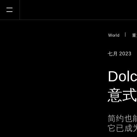
Open Menu
World
重
七月 2023
Do
式经
简约也
它已成