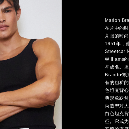
Marlon
在片中的
亮眼的时
1951年
Streetca
William
举成名。
Brando饰
的粗犷的
坦克背心
形象跃然而
型对大众
坦克背心
成为了主打
度。