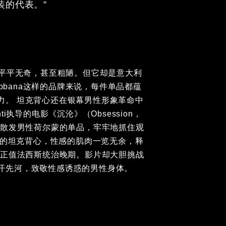
装的代表。”
心“看似平平无奇，甚至粗陋。但它却是意大利南
bbana这样的品牌来说，每件单品都蕴含
。 坦克背心还在银幕男性形象革命中扮
i执导的电影《沉沦》（Obsession，1943
男性荷尔蒙的单品，牢牢地抓住观众的眼
单的坦克背心，性感的肌肉一览无余，释放十足
法西斯统治晚期。影片却大胆挑战电影审
，致敬性感诱惑的男性身体。