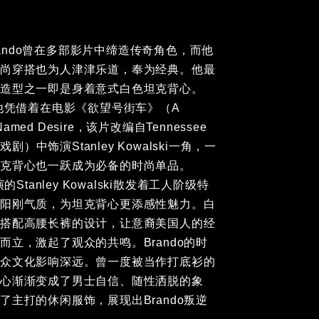
 Brando曾在多部影片中缔造传奇角色，而他
时尚穿搭也为人津津乐道，奉为经典。他最
尚造型之一即是身着意式白色坦克背心。
，他凭借着在电影《欲望号街车》（A
r Named Desire，该片改编自Tennessee
s的戏剧）中饰演Stanley Kowalski一角，一
坦克背心也一跃成为必备的时尚单品。
演的Stanley Kowalski散发着工人阶级特有
阳刚气质，为坦克背心更添感性魅力。白色
搭配高腰长裤的设计，让意裔美国人的经典
立，激起了观众的共鸣。Brando的时尚造
文化影响深远。曾一度被当作打底衫的白色
渐渐变成了男士自信、随性洒脱的象征。它
的休闲服饰，展现出Brando叛逆不羁的态