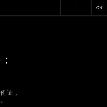
CN
Toggle dark/
心：意
是例证，
志。