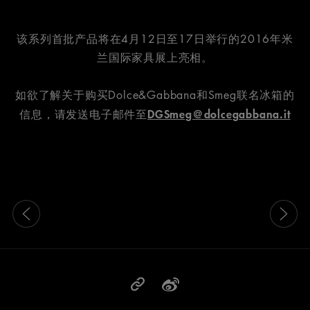
该系列首批产品将在4月12日至17日举行的2016年米
兰国际家具展上亮相。
如欲了解关于购买Dolce&Gabbana和Smeg联名冰箱的
DGSmeg@dolcegabbana.it
信息，请发送电子邮件至
这是带有可以左右移动幻灯片 的轮播图。有些图片有放大按 钮