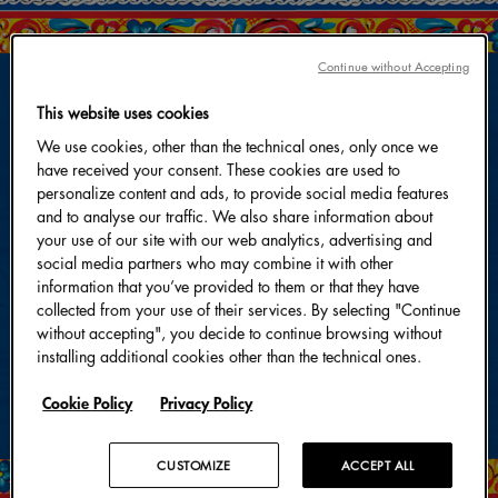
Continue without Accepting
This website uses cookies
We use cookies, other than the technical ones, only once we
have received your consent. These cookies are used to
personalize content and ads, to provide social media features
and to analyse our traffic. We also share information about
your use of our site with our web analytics, advertising and
social media partners who may combine it with other
information that you’ve provided to them or that they have
collected from your use of their services. By selecting "Continue
without accepting", you decide to continue browsing without
installing additional cookies other than the technical ones.
Cookie Policy
Privacy Policy
CUSTOMIZE
ACCEPT ALL