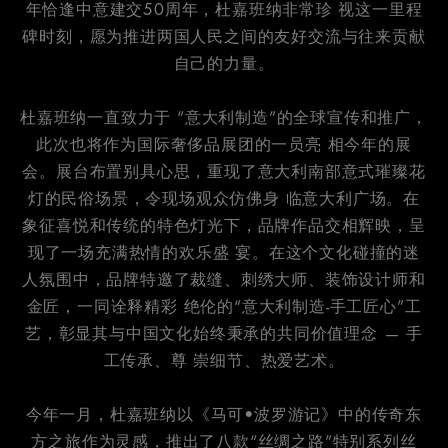
年恰逢中意建交50周年，杜嘉班纳非常珍 视这一里程
碑时刻，愿为推进两国人民之间的友好交流与往来贡献
自己的力量。
杜嘉班纳一直致力于 “意大利制造”的全球宣传和推广，
此次也将作为国际奢侈品展团的一员亮 相今年的展
会。展台布置别具心思，重现了意大利南部意式璀璨花
灯的民俗场景，令现场观众仿佛身 临意大利广场。在
象征喜悦和传统的特色灯光下，品牌作品交相辉映，呈
现了一场充满热情的欢乐盛 宴。在这个文化碰撞的迷
人氛围中，品牌特邀了裁缝、刺绣大师、装饰设计师和
金匠，一同诠释精彩 绝伦的“意大利制造-手工匠心”工
艺，彰显其与中国文化始终秉承的共同价值理念 — 手
工传承、尊 崇细节、热爱艺术。
今年一月，杜嘉班纳以《马可•波罗游记》中的传奇东
方之旅作为灵感，推出了八款“丝绸之路”特别系列丝