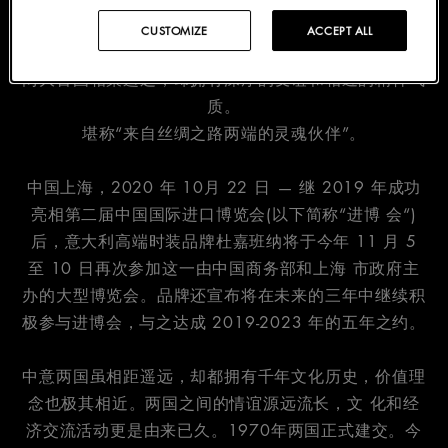
中国与意大利:
CUSTOMIZE
ACCEPT ALL
有着不解之缘的两种文化，友好往来绵延世纪。
两大古国相聚遥远，却拥有深厚的友谊和相近的精神气
质。
堪称“来自丝绸之路两端的灵魂伙伴”。
中国上海，2020 年 10月 22 日 — 继 2019 年成功
亮相第二届中国国际进口博览会(以下简称“进博 会“)
后，意大利高端时装品牌杜嘉班纳将于今年 11 月 5
至 10 日再次参加这一由中国商务部和上海 市政府主
办的大型博览会。品牌还宣布将在未来的三年中继续积
极参与进博会，与之达成 2019-2023 年的五年之约。
中意两国虽相距遥远，却都拥有千年文化历史，价值理
念也极其相近。两国之间的情谊源远流长，文 化和经
济交流活动更是由来已久。1970年两国正式建交。今