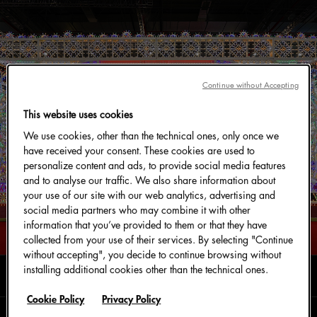
Continue without Accepting
This website uses cookies
We use cookies, other than the technical ones, only once we
have received your consent. These cookies are used to
personalize content and ads, to provide social media features
and to analyse our traffic. We also share information about
your use of our site with our web analytics, advertising and
social media partners who may combine it with other
information that you’ve provided to them or that they have
collected from your use of their services. By selecting "Continue
without accepting", you decide to continue browsing without
installing additional cookies other than the technical ones.
阅读时长0分钟
十一月 2020
Cookie Policy
Privacy Policy