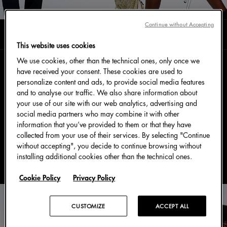
Continue without Accepting
阅读时长0分钟
十一月 2024
This website uses cookies
We use cookies, other than the technical ones, only once we
have received your consent. These cookies are used to
随着节日季的到来，每一个细节都无可挑剔——无论是
personalize content and ads, to provide social media features
迷人的造型和完美的妆容，还是精美包装的礼物。走进
and to analyse our traffic. We also share information about
your use of our site with our web analytics, advertising and
Dolce&Gabbana 2024 Holiday 活动。
social media partners who may combine it with other
information that you’ve provided to them or that they have
collected from your use of their services. By selecting "Continue
without accepting", you decide to continue browsing without
installing additional cookies other than the technical ones.
Cookie Policy
Privacy Policy
CUSTOMIZE
ACCEPT ALL