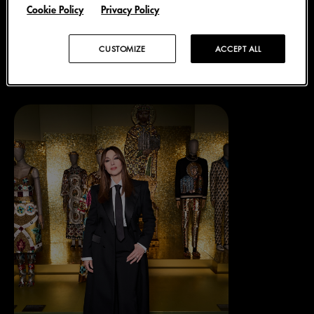
Cookie Policy
Privacy Policy
会：从 Monica Bellucci 到 Juliette Binoche，从
Natalia Vodianova 到 Fanny Ardant，从 Axelle Saint-
CUSTOMIZE
ACCEPT ALL
Cirel 到 Marco Asensio。