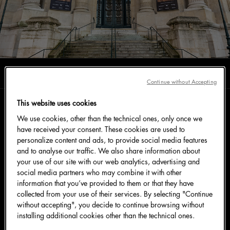
阅读时长0分钟
一月 2025
Continue without Accepting
This website uses cookies
继在米兰取得成功后，Dolce&Gabbana 于 1 月 9 日
We use cookies, other than the technical ones, only once we
have received your consent. These cookies are used to
星期四在庄严的巴黎大皇宫内举办了 ‘Du Coeur à la
personalize content and ads, to provide social media features
Main: Dolce&Gabbana’ 巡展的开幕式。
and to analyse our traffic. We also share information about
这个独特且迷人的空间是举办展览的理想场地，精美珍
your use of our site with our web analytics, advertising and
品从艺术与哲理的维度出发，阐述匠艺故事，聚焦于设
social media partners who may combine it with other
information that you’ve provided to them or that they have
计师们的创意才华与带着记忆和创新的一片愿景。
collected from your use of their services. By selecting "Continue
without accepting", you decide to continue browsing without
在这场备受期待的开幕式现场众星云集，与设计师
installing additional cookies other than the technical ones.
Domenico Dolce 和 Stefano Gabbana 一同参与盛