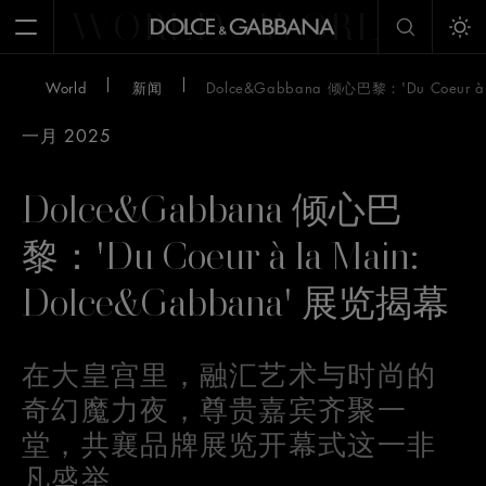
WORLD
WORLD
W
Open Menu
Tog
World
新闻
Dolce&Gabbana 倾心巴黎：'Du Coeur à
一月 2025
Dolce&Gabbana 倾心巴
黎：'Du Coeur à la Main:
Dolce&Gabbana' 展览揭幕
在大皇宫里，融汇艺术与时尚的
奇幻魔力夜，尊贵嘉宾齐聚一
堂，共襄品牌展览开幕式这一非
凡盛举