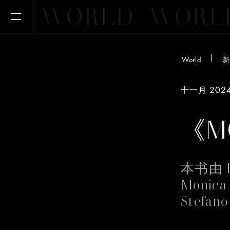
WORLD
WORL
Open Menu
World
新
十一月 202
《M
本书由 B
Monica
Stef