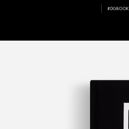
#DGBOOK
This websi
We use coo
cookies ar
our traffi
advertisin
provided t
without ac
than the te
Cookie Po