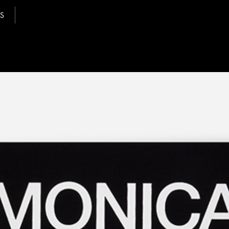
S
Continue
te uses cookies
kies, other than the technical ones, only once we have received your cons
e used to personalize content and ads, to provide social media features an
c. We also share information about your use of our site with our web analyti
g and social media partners who may combine it with other information tha
o them or that they have collected from your use of their services. By select
cepting", you decide to continue browsing without installing additional coo
chnical ones.
licy
Privacy Policy
CUSTOMIZE
ACCEPT ALL