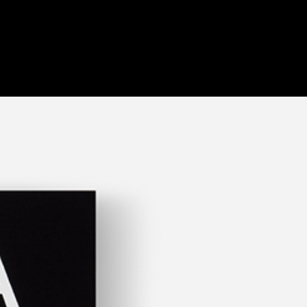
 without Accepting
ent. These
d to analyse
cs,
t you’ve
ing "Continue
kies other