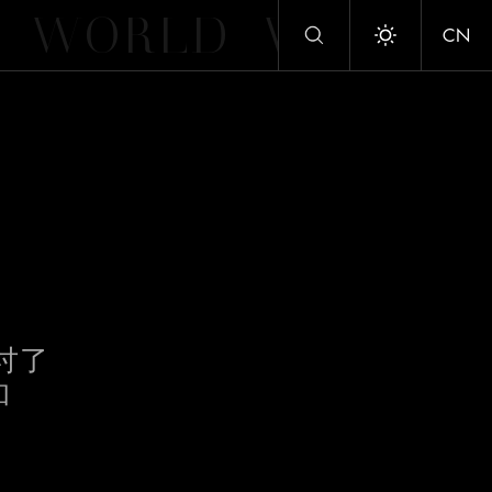
WORLD
WORLD
CN
Toggle dark/
探讨了
和
谊