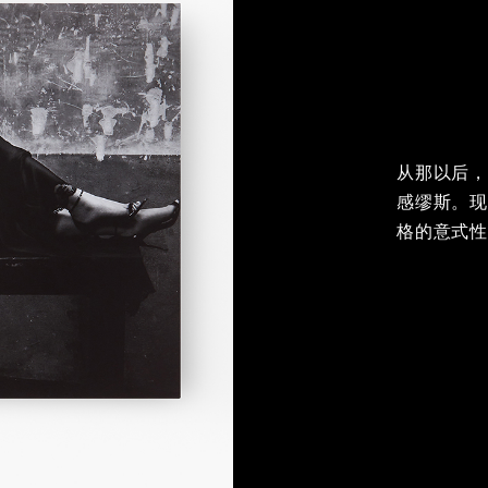
从那以后，M
感缪斯。
格的意式