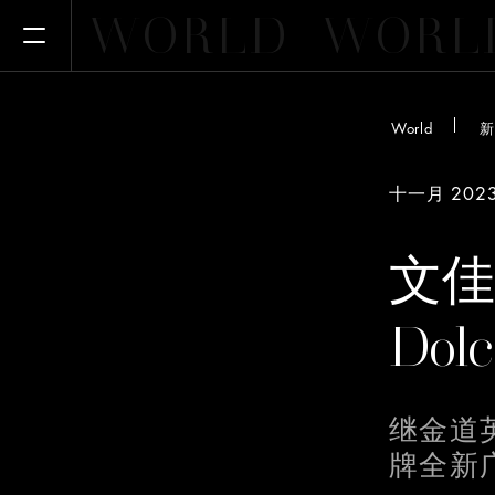
WORLD
WORL
Open Menu
World
新
十一月 202
文佳煐
Dol
This websi
We use coo
继金道
cookies ar
our traffi
牌全新
advertisin
provided t