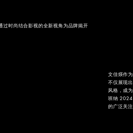
通过时尚结合影视的全新视角为品牌揭开
文佳煐作
不仅展现
风格，成
班纳 20
的广泛关