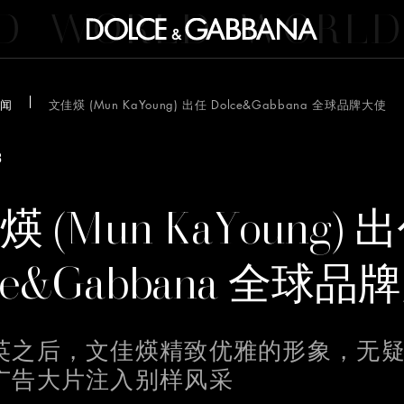
D
WORLD
WORLD
闻
文佳煐 (Mun KaYoung) 出任 Dolce&Gabbana 全球品牌大使
3
 (Mun KaYoung) 
ce&Gabbana 全球品
Continue
te uses cookies
kies, other than the technical ones, only once we have received your cons
英之后，文佳煐精致优雅的形象，无
e used to personalize content and ads, to provide social media features an
c. We also share information about your use of our site with our web analyti
广告大片注入别样风采
g and social media partners who may combine it with other information tha
o them or that they have collected from your use of their services. By select