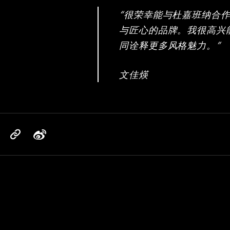
“很荣幸能与杜嘉班纳合
与匠心的品牌。我很高兴
同诠释更多风格魅力。”
文佳煐