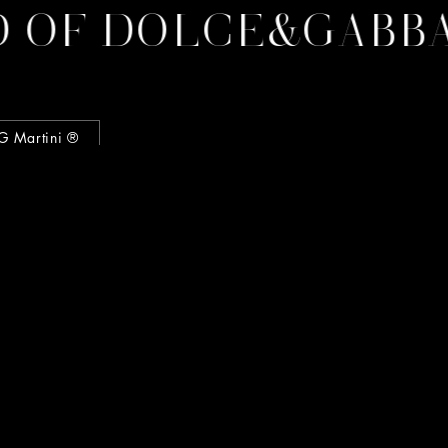
F DOLCE&GABBAN
G Martini ®