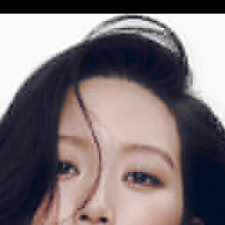
cepting", you decide to continue browsing without installing additional coo
chnical ones.
licy
Privacy Policy
CUSTOMIZE
ACCEPT ALL