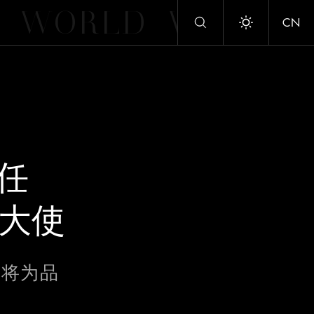
WORLD
WORLD
CN
Toggle dark/
出任
牌大使
 without Accepting
ent. These
疑将为品
d to analyse
cs,
t you’ve
ing "Continue