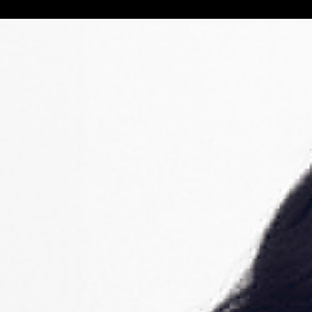
without ac
than the te
Cookie Po