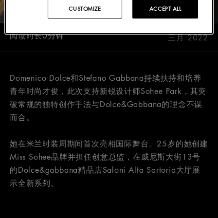
CUSTOMIZE
ACCEPT ALL
阅读时长0分钟
三月 2022
Domenico Dolce和Stefano Gabbana持续扶持和培养
青年时尚才俊，此次支持新锐设计师Sohee Park，其突
破常规的独特创作手法与Dolce&Gabbana的理念不谋
而合。
她在米兰时装周期间首次亮相国际舞台。25岁的她创建
Miss Sohee品牌并担任创意总监，在威尼斯大街13号
的Dolce&gabbana精品店Saloni Alta Sartoria大厅展
示全新系列。