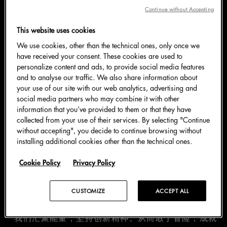
Continue without Accepting
最后，第三位“明星建筑师”Julien Rousseau与我们分享
他本人及其工作室Fresh Architectures参与DG
This website uses cookies
Evolution项目的感想。
We use cookies, other than the technical ones, only once we
have received your consent. These cookies are used to
personalize content and ads, to provide social media features
Fresh Architectures于十年前由三个朋友联合创建，他
and to analyse our traffic. We also share information about
们很快成为合作伙伴，基于对卓越的追求和承担雄心项
your use of our site with our web analytics, advertising and
目的意愿，以真正的工坊精神开展团队合作。满足客
social media partners who may combine it with other
户、环境和维度的要求是Fresh Architectures的基本原
information that you’ve provided to them or that they have
collected from your use of their services. By selecting "Continue
则。
without accepting", you decide to continue browsing without
installing additional cookies other than the technical ones.
多年来，Fresh Architectures回应特定计划或预期问
Cookie Policy
Privacy Policy
题，涉猎从高堂广厦到精巧馆舍的各种业务。他们从事
的项目从城市发展到“高级定制服”，从住宅到公共设
施，范围广泛。
CUSTOMIZE
ACCEPT ALL
“我们汇聚能量，坚持创新精神。从而敢于冒险，成就