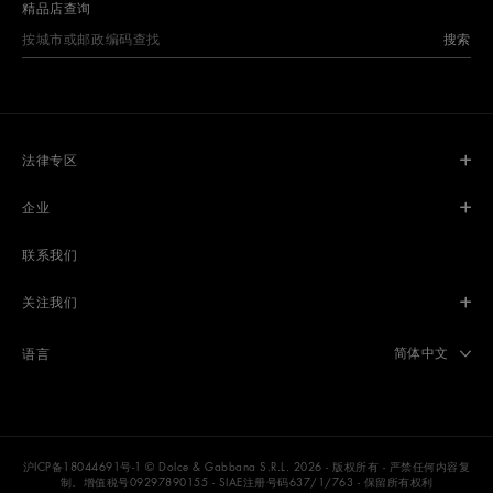
精品店查询
搜索
法律专区
企业
联系我们
关注我们
Select langua
简体中文
语言
沪ICP备18044691号-1
© Dolce & Gabbana S.R.L. 2026 - 版权所有 - 严禁任何内容复
制。增值税号09297890155 - SIAE注册号码637/1/763 - 保留所有权利