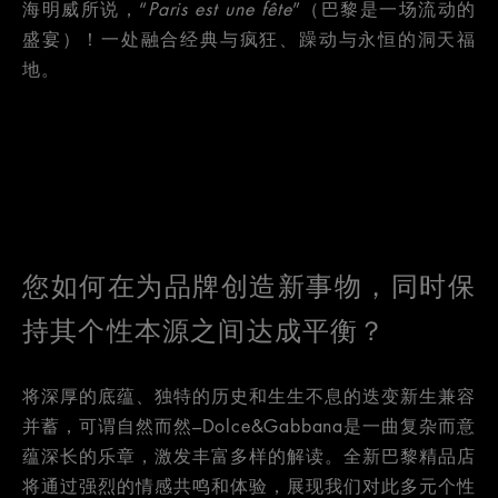
海明威所说，“
Paris est une f
ê
te
”（巴黎是一场流动的
盛宴）！一处融合经典与疯狂、躁动与永恒的洞天福
地。
您如何在为品牌创造新事物，同时保
持其个性本源之间达成平衡？
将深厚的底蕴、独特的历史和生生不息的迭变新生兼容
并蓄，可谓自然而然–Dolce&Gabbana是一曲复杂而意
蕴深长的乐章，激发丰富多样的解读。全新巴黎精品店
将通过强烈的情感共鸣和体验，展现我们对此多元个性