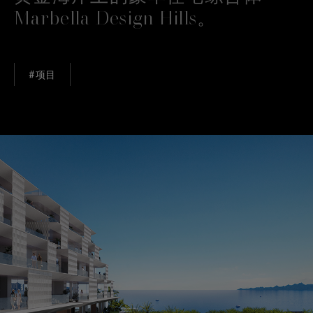
Marbella Design Hills。
#项目