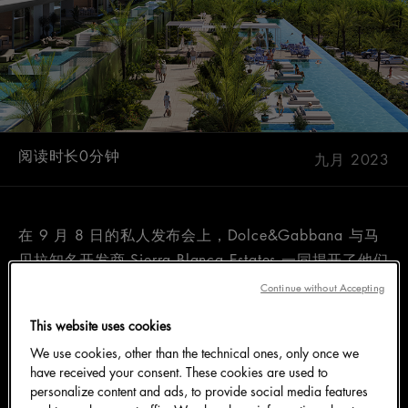
阅读时长0分钟
九月 2023
在 9 月 8 日的私人发布会上，Dolce&Gabbana 与马
贝拉知名开发商 Sierra Blanca Estates 一同揭开了他们
合作杰作的神秘面纱：Design Hills。这个创新的住宅
Continue without Accepting
项目位于风景如画的太阳海岸 (Costa del Sol)，将重新
This website uses cookies
定义欧洲的奢华生活方式。
We use cookies, other than the technical ones, only once we
have received your consent. These cookies are used to
personalize content and ads, to provide social media features