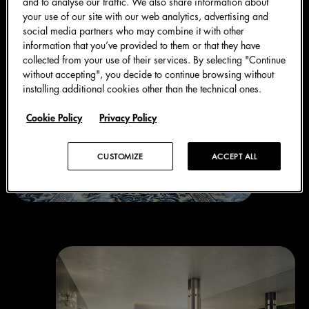
and to analyse our traffic. We also share information about
your use of our site with our web analytics, advertising and
social media partners who may combine it with other
information that you’ve provided to them or that they have
collected from your use of their services. By selecting "Continue
without accepting", you decide to continue browsing without
installing additional cookies other than the technical ones.
Cookie Policy
Privacy Policy
CUSTOMIZE
ACCEPT ALL