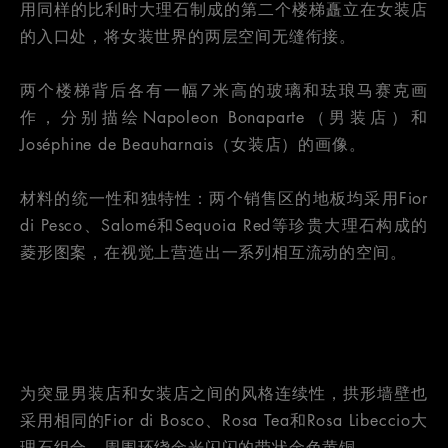
用同样的比利时大理石制成的第二个楼梯矗立在女装店
的入口处，将女装世界的两层空间无缝衔接。
两个楼梯背后各有一幅7米高的玻璃和珐琅马赛克画
作，分别描绘Napoleon Bonaparte（男装店）和
Joséphine de Beauharnais（女装店）的画像。
材料的统一性和独特性：两个销售区的地板均采用Fior
di Pesco、Salomé和Sequoia Red等珍贵大理石构成的
菱形图案，在视觉上营造出一系列相互流动的空间。
为突显男装店和女装店之间的风格连续性，拱形墙壁也
采用相同的Fior di Bosco、Rosa Tea和Rosa Libeccio大
理石组合，周围环绕金光闪闪的带状金色黄铜。