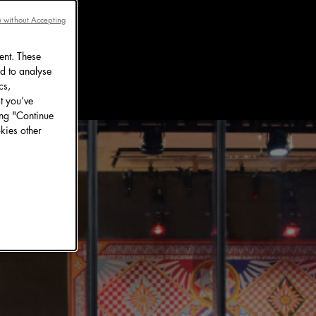
 without Accepting
ent. These
d to analyse
cs,
t you’ve
ing "Continue
kies other