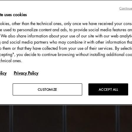
Continue
te uses cookies
#精品店
#项目
kies, other than the technical ones, only once we have received your cons
e used to personalize content and ads, to provide social media features an
c. We also share information about your use of our site with our web analyti
g and social media partners who may combine it with other information tha
o them or that they have collected from your use of their services. By select
cepting", you decide to continue browsing without installing additional coo
chnical ones.
licy
Privacy Policy
CUSTOMIZE
ACCEPT ALL