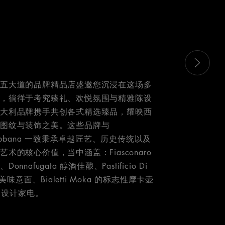
幻灯片，并使用“X”按 钮关闭已放大的轮播图。
第五大道的品牌精品店盛邀您沉浸在这场多
中，徜徉于考究臻礼、欢悦氛围与精雅陈设
意大利品牌携手共创各式精选臻品，耀映西
的图纹与装饰之美。这些品牌与
Gabbana 一致秉承卓越匠艺、历史传统以及
术的核心价值，当中涵盖：Fiasconaro
nnafugata 醇酒佳酿、Pastificio Di
 的美味意面、Bialetti Moka 的标志性摩卡壶
g 设计家电。