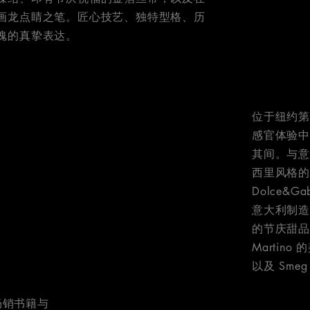
画龙点睛之笔。匠心技艺、独特型格、历
魂的真挚表达。
，可以展开轮播图。使用“ 下一张”和“上一张”按钮来 浏览
位于纽约
感官体验
其间。与
西里风格
Dolce&
意大利制造艺
的节庆甜品、Do
Martino
以及 Sme
牌畅销书籍与