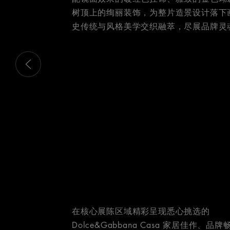
树顶上的绚丽装饰，为整片造景设计落下
史传统与风格美学交织融萃，尽展品牌灵
这是带有可以左右移动幻灯片 的轮播图。有些图片有放大按 钮
在核心展陈区域精彩呈现悉心挑选的
Dolce&Gabbana Casa 家居佳作、品