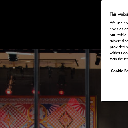
This websi
#主题活动
We use coo
cookies ar
our traffi
advertisin
provided t
without ac
than the te
Cookie Po