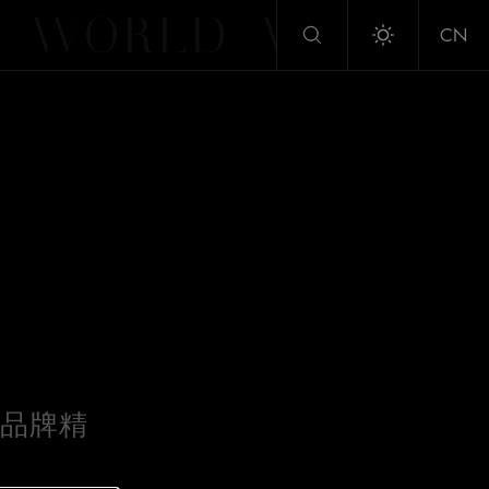
WORLD
WORLD
CN
Toggle dark/
的品牌精