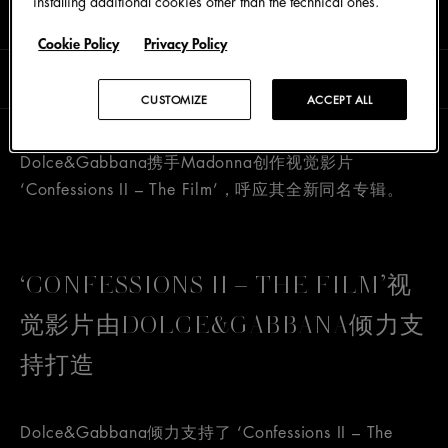
installing additional cookies other than the technical ones.
Cookie Policy
Privacy Policy
阅读时长0分钟
六月 2026
CUSTOMIZE
ACCEPT ALL
Dolce&Gabbana携手Madonna创作视觉影片
‘Confessions II – The Film’，呼应其全新同名专辑。
‘CONFESSIONS II – THE FILM’视
觉影片由DOLCE&GABBANA倾力支
持打造
Dolce&Gabbana倾力支持了 ‘Confessions II – The