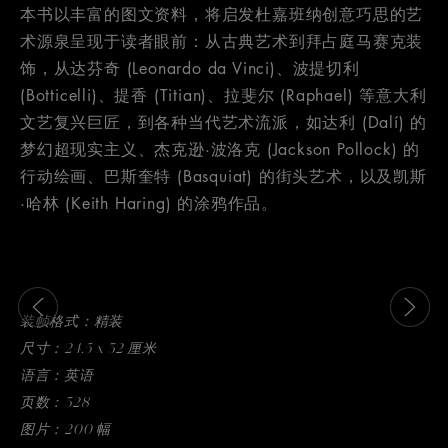
本书以丰富的图文资料，将启发杜嘉班纳创意巧思的艺
术源泉呈现于读者眼前：从古典艺术到拜占庭马赛克装
饰，从达芬奇 (Leonardo da Vinci)、波提切利
(Botticelli)、提香 (Titian)、拉斐尔 (Raphael) 等意大利
文艺复兴巨匠，到各种当代艺术流派，如达利 (Dalí) 的
梦幻超现实主义、杰克逊·波洛克 (Jackson Pollock) 的
行动绘画、巴斯奎特 (Basquiat) 的街头艺术，以及凯斯
·哈林 (Keith Haring) 的涂鸦作品。
这是带有可以左右移动幻灯片 的轮播图。有些图片有放大按 钮
装帧格式：精装
尺寸：24.5 x 32 厘米
语言：英语
页数：328
图片：200 幅