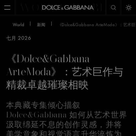
WORLD
WORLD
W
Open Menu
Tog
World
新闻
《Dolce&Gabbana ArteModa》
七月 2026
《Dolce&Gabbana
ArteModa》：艺术巨作与
精裁卓越璀璨相映
本典藏专集倾心描叙
Dolce&Gabbana 如何从艺术世界
汲取绵延不息的创作灵感，并将
美学意象和视觉语言升华淬炼为